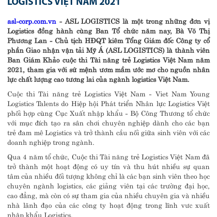
LOGISTICS VIỆT NAM 2021
asl-corp.com.vn
- ASL LOGISTICS là một trong những đơn vị
Logistics đồng hành cùng Ban Tổ chức năm nay,
Bà
Võ Thị
Phương Lan
-
Chủ tịch HĐQT kiêm Tổng Giám đốc Công ty cổ
phần Giao nhận vận tải Mỹ Á (ASL LOGISTICS)
là thành viên
Ban Giám Khảo cuộc thi Tài năng trẻ Logistics Việt Nam năm
2021, tham gia với sứ mệnh ươm mầm ước mơ cho nguồn nhân
lực chất lượng cao tương lai của ngành logistics Việt Nam.
Cuộc thi Tài năng trẻ Logistics Việt Nam - Viet Nam Young
Logistics Talents do Hiệp hội Phát triển Nhân lực Logistics Việt
phối hợp cùng Cục Xuất nhập khẩu - Bộ Công Thương tổ chức
với mục đích tạo ra sân chơi chuyên nghiệp dành cho các bạn
trẻ đam mê Logistics và trở thành cầu nối giữa sinh viên với các
doanh nghiệp trong ngành.
Qua 4 năm tổ chức, Cuộc thi Tài năng trẻ Logistics Việt Nam đã
trở thành một hoạt động có uy tín và thu hút nhiều sự quan
tâm của nhiều đối tượng không chỉ là các bạn sinh viên theo học
chuyên ngành logistics, các giảng viên tại các trường đại học,
cao đẳng, mà còn có sự tham gia của nhiều chuyên gia và nhiều
nhà lãnh đạo của các công ty hoạt động trong lĩnh vưc xuất
nhập khẩu Logistics.