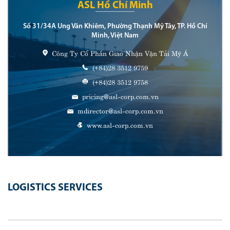
ASL Hồ Chí Minh
Số 31/34A Ung Văn Khiêm, Phường Thạnh Mỹ Tây, TP. Hồ Chí
Minh, Việt Nam
Công Ty Cổ Phần Giao Nhận Vận Tải Mỹ Á
(+84)28 3512 9759
(+84)28 3512 9758
pricing@asl-corp.com.vn
mdirector@asl-corp.com.vn
www.asl-corp.com.vn
LOGISTICS SERVICES